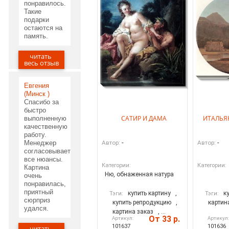
понравилось.
Такие
подарки
остаются на
память.
читать
05.06.2020
весь отзыв
Евгения
(Минск )
Спасибо за
быстро
САТИР И ДАМА
ИТАЛЬЯ
выполненную
качественную
работу.
-
-
Менеджер
Автор:
Автор:
согласовывает
все нюансы.
Категории:
Категории:
Картина
Ню, обнаженная натура
очень
понравилась,
приятный
купить картину
,
к
Тэги:
Тэги:
сюрприз
купить репродукцию
,
картин
удался.
картина заказ
, ...
От 33 р.
Артикул:
Артикул
101637
101636
читать