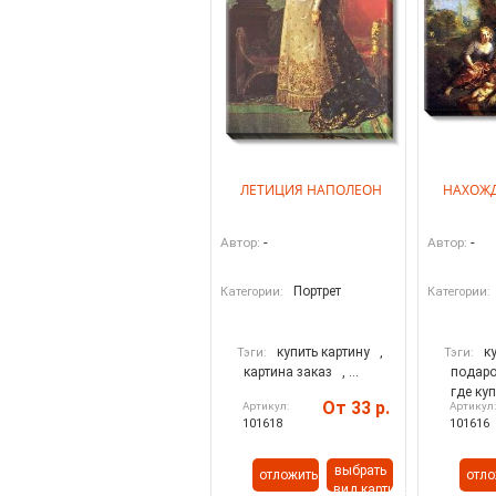
ЛЕТИЦИЯ НАПОЛЕОН
НАХОЖ
-
-
Автор:
Автор:
Портрет
Категории:
Категории:
купить картину
,
к
Тэги:
Тэги:
картина заказ
, ...
подаро
где ку
От 33 р.
Артикул:
Артикул
101618
101616
выбрать
отложить
отло
вид картины