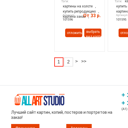
к
Тэги:
Тэги:
картины на холсте
,
купить
купить репродукцию
,
картин
От 33 р.
Артикул:
Артикул
картина заказ
, ...
101596
101595
выбрать
отложить
отло
вид картины
>
>>
1
2
+ 
+ 
(A1)
Лучший сайт картин, копий, постеров и портретов на
заказ!