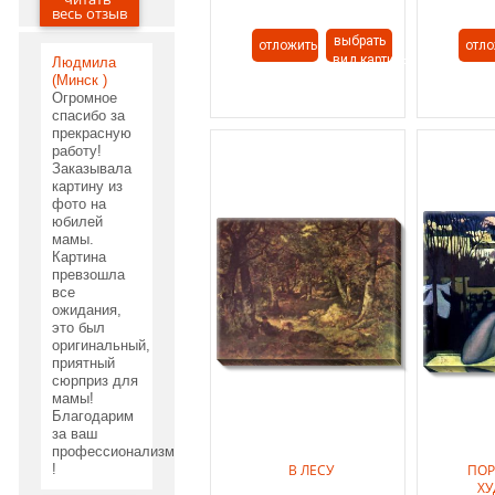
03.06.2020
весь отзыв
выбрать
отложить
отло
вид картины
Людмила
(Минск )
Огромное
спасибо за
прекрасную
работу!
Заказывала
картину из
фото на
юбилей
мамы.
Картина
превзошла
все
ожидания,
это был
оригинальный,
приятный
сюрприз для
мамы!
Благодарим
за ваш
профессионализм
!
В ЛЕСУ
ПОР
Х