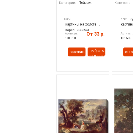
Пейзаж
Категории:
Категории:
к
Тэги:
Тэги:
картины на холсте
,
картин
картина заказ
, ...
От 33 р.
Артикул:
Артикул
101610
101609
выбрать
отложить
отло
вид картины