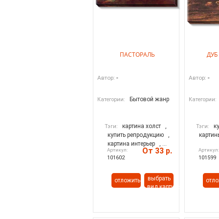
ПАСТОРАЛЬ
ДУБ
-
-
Автор:
Автор:
Бытовой жанр
Категории:
Категории:
картина холст
,
к
Тэги:
Тэги:
купить репродукцию
,
картин
картина интерьер
, ...
От 33 р.
Артикул:
Артикул
101602
101599
выбрать
отложить
отло
вид картины