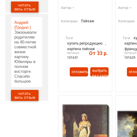
читать
29.05.2020
-
-
Автор:
Автор:
весь отзыв
Пейзаж
Категории:
Категории:
Андрей
(Гродно )
Заказывали
родителям
к
Тэги:
Тэги:
на 40-летие
купить репродукцию
,
картин
совместной
картина пейзаж
, ...
францу
жизни
От 33 р.
Артикул:
Артикул
...
картину.
101631
101629
Юбиляры в
полном
выбрать
восторге.
отложить
отло
вид картины
Спасибо
большое.
читать
20.05.2020
весь отзыв