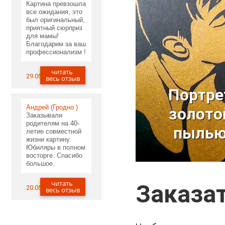
Картина превзошла
все ожидания, это
был оригинальный,
приятный сюрприз
для мамы!
Благодарим за ваш
профессионализм !
читать
29.05.2020
весь отзыв
Портре
Андрей (Гродно )
золото
Заказывали
отправить запр
родителям на 40-
пыль
летие совместной
жизни картину.
Юбиляры в полном
восторге. Спасибо
большое.
читать
Заказа
20.05.2020
весь отзыв