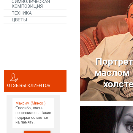
СИМВОЛИЧЕСКАЯ
КОМПОЗИЦИЯ
ТЕХНИКА
ЦВЕТЫ
Портре
маслом 
отправить запр
холст
ОТЗЫВЫ КЛИЕНТОВ
Максим (Минск )
Спасибо, очень
понравилось. Такие
подарки остаются
на память.