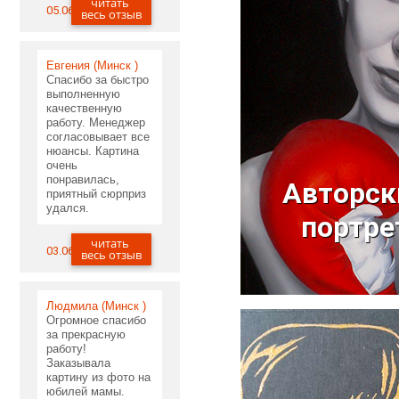
читать
05.06.2020
весь отзыв
Евгения (Минск )
Спасибо за быстро
выполненную
качественную
работу. Менеджер
согласовывает все
нюансы. Картина
очень
понравилась,
Авторск
приятный сюрприз
удался.
портре
отправить запр
читать
03.06.2020
весь отзыв
Людмила (Минск )
Огромное спасибо
за прекрасную
работу!
Заказывала
картину из фото на
юбилей мамы.