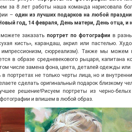
чем за 8 лет работы наша команда нарисовала бол
афии –
один из лучших подарков на любой праздни
 Новый год, 14 февраля, День матери, День отца, 
 можете заказать
портрет по фотографии
в разны
«сухая кисть», карандаш, акрил или пастелью. Ху
, импрессионизм, сюрреализм). Также мы можем 
тся в образе средневекового рыцаря, капитана ко
 том числе замена фона, цвета, деталей одежды ил
в портретах не только черты лица, но и внутренн
елаете сделать оригинальный подарок близкому чело
учшее решение!Рисуем портреты из черно-белых 
фотографии и впишем в любой образ.