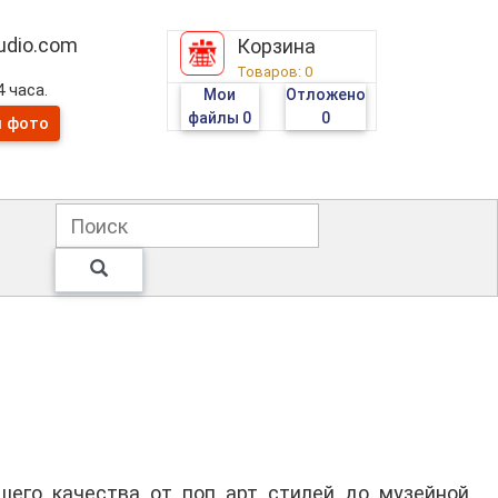
tudio.com
Корзина
Товаров:
0
 часа.
Мои
Отложено
файлы
0
0
и фото
его качества от поп арт стилей до музейной