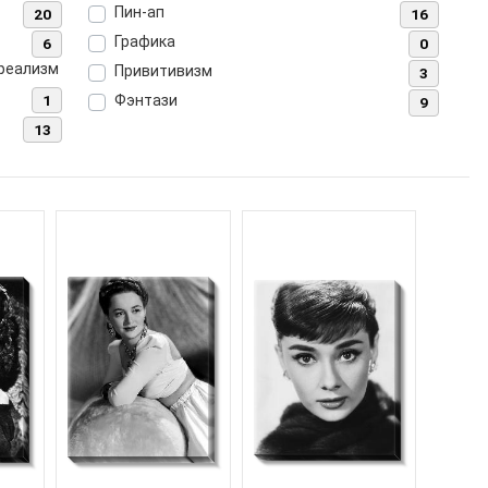
Пин-ап
20
16
Графика
6
0
рреализм
Привитивизм
3
1
Фэнтази
9
13