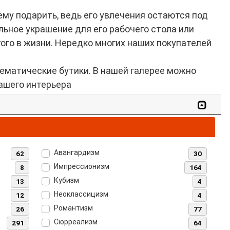
ему подарить, ведь его увлечения остаются под
льное украшение для его рабочего стола или
ого в жизни. Нередко многих наших покупателей
матические бутики. В нашей галерее можно
ашего интерьера
Авангардизм
62
30
Импрессионизм
8
164
Кубизм
13
4
Неоклассицизм
12
4
Романтизм
26
77
Сюрреализм
291
64