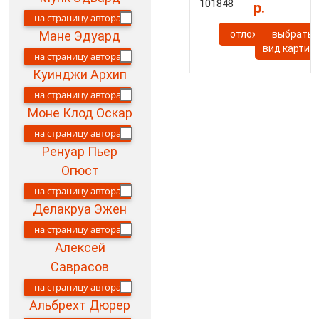
101848
р.
на страницу автора
отложить
выбрать
Мане Эдуард
вид картин
на страницу автора
Куинджи Архип
на страницу автора
Моне Клод Оскар
на страницу автора
Ренуар Пьер
Огюст
на страницу автора
Делакруа Эжен
на страницу автора
Алексей
Саврасов
на страницу автора
Альбрехт Дюрер