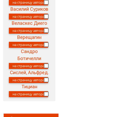
на страницу автора
Василий Суриков
на страницу автора
Веласкес Диего
на страницу автора
Верещагин
на страницу автора
Сандро
Ботичелли
на страницу автора
Сислей, Альфред.
на страницу автора
Тициан
на страницу автора