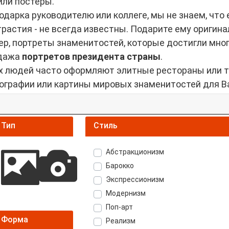
или постеры.
одарка руководителю или коллеге, мы не знаем, что 
трастия - не всегда известны. Подарите ему оригина
ер, портреты знаменитостей, которые достигли мног
одажа
портретов президента страны
.
 людей часто оформляют элитные рестораны или те
тографии или картины мировых знаменитостей для В
Тип
Стиль
Абстракционизм
Барокко
Экспрессионизм
Модернизм
Поп-арт
Форма
Реализм