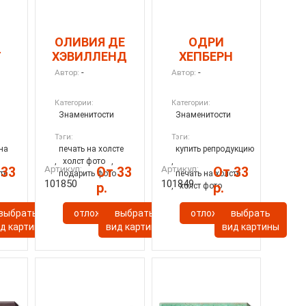
ОЛИВИЯ ДЕ
ОДРИ
Т
ХЭВИЛЛЕНД
ХЕПБЕРН
-
-
Автор:
Автор:
Категории:
Категории:
Знаменитости
Знаменитости
Тэги:
Тэги:
на
печать на холсте
купить репродукцию
,
холст фото
,
,
Артикул:
Артикул:
 33
От 33
От 33
те
подарить фото
печать на холсте
101850
101849
р.
р.
,
холст фото
ь
выбрать
отложить
выбрать
отложить
выбрать
д картины
вид картины
вид картины