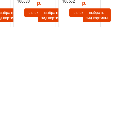
100630
100562
р.
р.
ь
выбрать
отложить
выбрать
отложить
выбрать
д картины
вид картины
вид картины