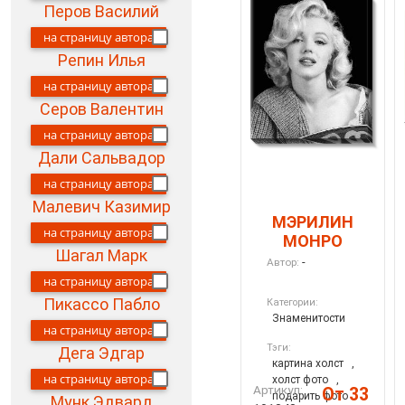
Перов Василий
на страницу автора
Репин Илья
на страницу автора
Серов Валентин
на страницу автора
Дали Сальвадор
на страницу автора
Малевич Казимир
МЭРИЛИН
на страницу автора
МОНРО
Шагал Марк
-
Автор:
на страницу автора
Пикассо Пабло
Категории:
Знаменитости
на страницу автора
Тэги:
Дега Эдгар
картина холст
,
на страницу автора
холст фото
,
Артикул:
От 33
подарить фото
Мунк Эдвард