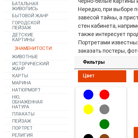
черно-белые картины 
БАТАЛЬНАЯ
ЖИВОПИСЬ
Нередко, при выборе п
БЫТОВОЙ ЖАНР
завесой тайны, а прис
ГОРОДСКОЙ
стен кабинета, наприм
ПЕЙЗАЖ
также интересует пр
ДЕТСКИЕ
КАРТИНЫ
Портретами известных
ЗНАМЕНИТОСТИ
заказать постеры, фо
ЖИВОТНЫЕ
Фильтры
ИСТОРИЧЕСКИЙ
ЖАНР
Цвет
КАРТЫ
МАРИНА
НАТЮРМОРТ
НЮ,
ОБНАЖЕННАЯ
НАТУРА
ПЛАКАТЫ
ПЕЙЗАЖ
ПОРТРЕТ
РЕЛИГИЯ