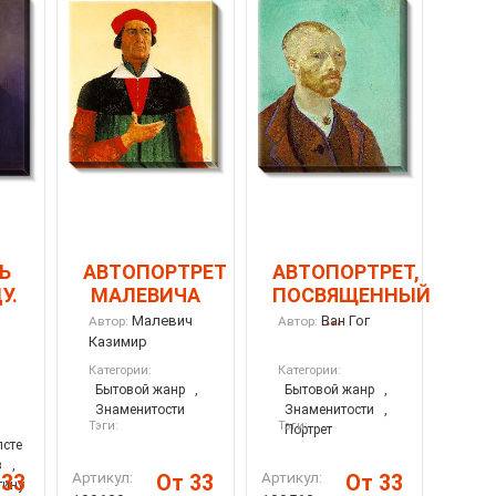
Ь
АВТОПОРТРЕТ
АВТОПОРТРЕТ,
У.
МАЛЕВИЧА
ПОСВЯЩЕННЫЙ
...
Малевич
Ван Гог
Автор:
Автор:
Казимир
Категории:
Категории:
Бытовой жанр
,
Бытовой жанр
,
Знаменитости
Знаменитости
,
Тэги:
Тэги:
Портрет
лсте
з
,
Артикул:
Артикул:
 33
От 33
От 33
тину