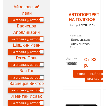
Айвазовский
Иван
АВТОПОРТРЕТ
НА ГОЛГОФЕ
на страницу автора
Гоген Поль
Автор:
Васнецов
Аполлинарий
Категории:
на страницу автора
Бытовой жанр
,
Знаменитости
Шишкин Иван
Тэги:
на страницу автора
Гоген Поль
Артикул:
От 33
100559
р.
на страницу автора
Ван Гог
отложить
выбрать
на страницу автора
вид картин
Васнецов Виктор
на страницу автора
Левитан Исаак
на страницу автора