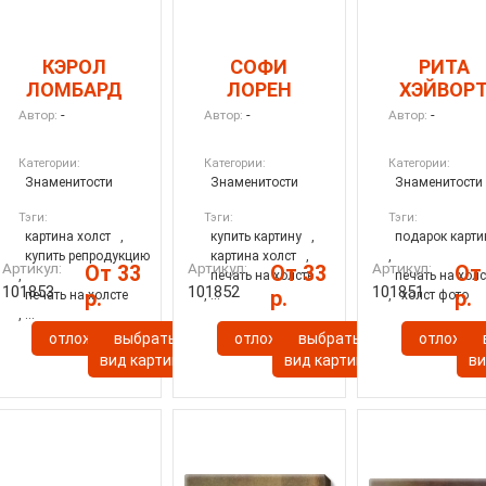
КЭРОЛ
СОФИ
РИТА
ЛОМБАРД
ЛОРЕН
ХЭЙВОР
-
-
-
Автор:
Автор:
Автор:
Категории:
Категории:
Категории:
Знаменитости
Знаменитости
Знаменитости
Тэги:
Тэги:
Тэги:
картина холст
,
купить картину
,
подарок карти
купить репродукцию
картина холст
,
,
Артикул:
Артикул:
Артикул:
От 33
От 33
От
,
печать на холсте
печать на холс
101853
101852
101851
р.
р.
р.
печать на холсте
, ...
,
холст фото
, ...
отложить
выбрать
отложить
выбрать
отложит
ы
вид картины
вид картины
ви