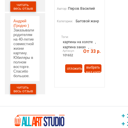
читать
29.05.2020
весь отзыв
Перов Василий
Автор:
Андрей
Бытовой жанр
Категории:
(Гродно )
Заказывали
родителям
Тэги:
на 40-летие
картины на холсте
,
совместной
картина заказ
, ...
жизни
От 33 р.
Артикул:
картину.
101652
Юбиляры в
полном
восторге.
выбрать
отложить
Спасибо
вид картины
большое.
читать
20.05.2020
весь отзыв
+ 
+ 