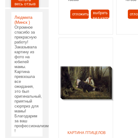
03.06.2020
весь отзыв
выбрать
отложить
отло
Людмила
вид картины
(Минск )
Огромное
спасибо за
прекрасную
работу!
Заказывала
картину из
фото на
юбилей
мамы.
Картина
превзошла
все
ожидания,
это был
оригинальный,
приятный
сюрприз для
мамы!
Благодарим
за ваш
профессионализм
!
КАРТИНА ПТИЦЕЛОВ