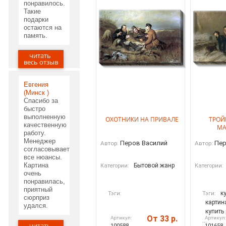
понравилось.
Такие
подарки
остаются на
память.
читать
05.06.2020
весь отзыв
Евгения
(Минск )
Спасибо за
быстро
выполненную
ОХОТНИКИ НА ПРИВАЛЕ
ТРОЙ
качественную
МА
работу.
Менеджер
Перов Василий
Пер
Автор:
Автор:
согласовывает
все нюансы.
Картина
Бытовой жанр
Категории:
Категории:
очень
понравилась,
приятный
к
Тэги:
Тэги:
сюрприз
картин
удался.
купить
От 33 р.
Артикул:
Артикул
...
читать
100588
101658