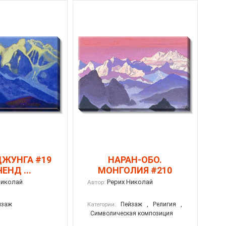
ЖУНГА #19
НАРАН-ОБО.
ЕНД ...
МОНГОЛИЯ #210
Николай
Рерих Николай
Автор:
йзаж
Пейзаж
,
Религия
,
Категории:
Символическая композиция