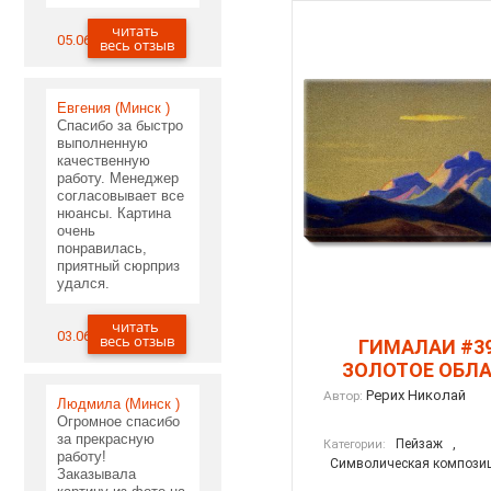
читать
05.06.2020
весь отзыв
Евгения (Минск )
Спасибо за быстро
выполненную
качественную
работу. Менеджер
согласовывает все
нюансы. Картина
очень
понравилась,
приятный сюрприз
удался.
читать
03.06.2020
весь отзыв
ГИМАЛАИ #3
ЗОЛОТОЕ ОБЛА 
Рерих Николай
Автор:
Людмила (Минск )
Огромное спасибо
за прекрасную
Пейзаж
,
Категории:
работу!
Символическая компози
Заказывала