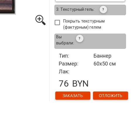
3. Текстурный гель:
?
Покрыть текстурным
(фактурным) гелем
Вы
?
выбрали:
Тип:
Баннер
Размер:
60x50 см
Лак:
76
BYN
ЗАКАЗАТЬ
ОТЛОЖИТЬ