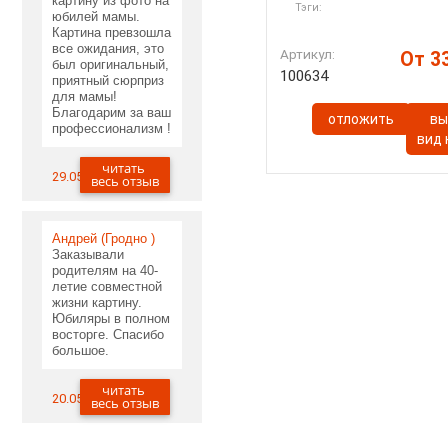
картину из фото на
Тэги:
юбилей мамы.
Картина превзошла
все ожидания, это
Артикул:
От 33
был оригинальный,
100634
приятный сюрприз
для мамы!
Благодарим за ваш
отложить
вы
профессионализм !
вид
читать
29.05.2020
весь отзыв
Андрей (Гродно )
Заказывали
родителям на 40-
летие совместной
жизни картину.
Юбиляры в полном
восторге. Спасибо
большое.
читать
20.05.2020
весь отзыв