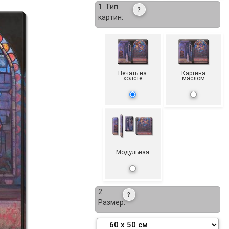
1. Тип
?
картин:
Печать на
Картина
холсте
маслом
Модульная
2.
?
Размер: