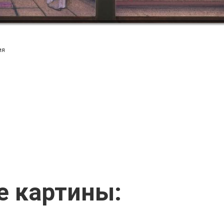
ия
 картины: