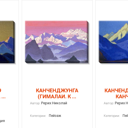
9
КАНЧЕНДЖУНГА
КАНЧЕНД
...
(ГИМАЛАИ. К ...
КАНЧ
Рерих Николай
Рерих 
Автор:
Автор:
Пейзаж
Пе
Категории:
Категории:
ция