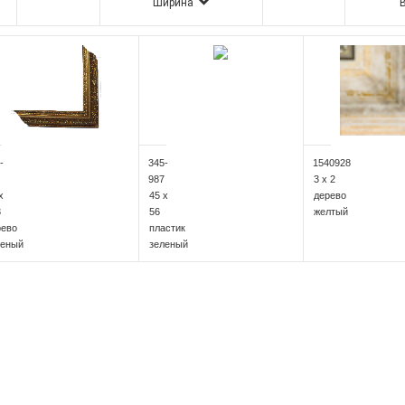
Ширина
-
345-
1540928
987
3 x 2
x
45 x
дерево
3
56
желтый
рево
пластик
леный
зеленый