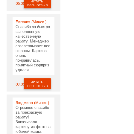
читать
05.06.2020
весь отзыв
Евгения (Минск )
Спасибо за быстро
выполненную
качественную
работу. Менеджер
согласовывает все
нюансы. Картина
очень
понравилась,
приятный сюрприз
удался.
читать
03.06.2020
весь отзыв
Людмила (Минск )
Огромное спасибо
за прекрасную
работу!
Заказывала
картину из фото на
юбилей мамы.