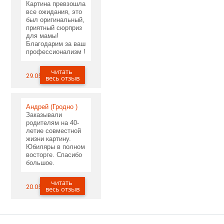
Картина превзошла
все ожидания, это
был оригинальный,
приятный сюрприз
для мамы!
Благодарим за ваш
профессионализм !
читать
29.05.2020
весь отзыв
Андрей (Гродно )
Заказывали
родителям на 40-
летие совместной
жизни картину.
Юбиляры в полном
восторге. Спасибо
большое.
читать
20.05.2020
весь отзыв