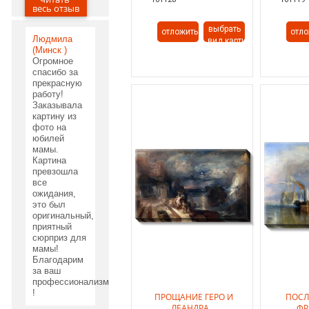
03.06.2020
весь отзыв
выбрать
отложить
отло
Людмила
вид картины
(Минск )
Огромное
спасибо за
прекрасную
работу!
Заказывала
картину из
фото на
юбилей
мамы.
Картина
превзошла
все
ожидания,
это был
оригинальный,
приятный
сюрприз для
мамы!
Благодарим
за ваш
профессионализм
!
ПРОЩАНИЕ ГЕРО И
ПОСЛ
ЛЕАНДРА ...
ФРЕ