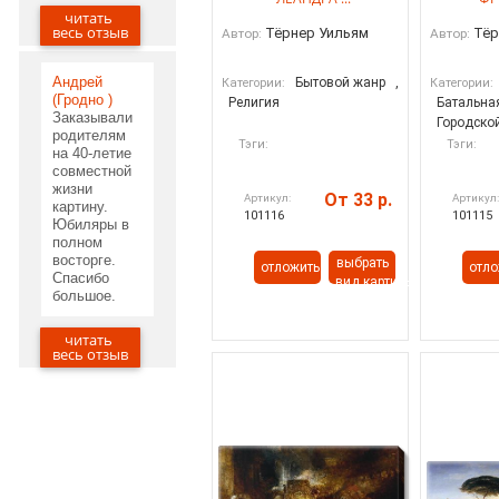
читать
29.05.2020
весь отзыв
Тёрнер Уильям
Тёр
Автор:
Автор:
Андрей
Бытовой жанр
,
Категории:
Категории:
(Гродно )
Религия
Батальна
Заказывали
Городско
родителям
Тэги:
Тэги:
на 40-летие
совместной
жизни
От 33 р.
Артикул:
Артикул
картину.
101116
101115
Юбиляры в
полном
восторге.
выбрать
отложить
отло
Спасибо
вид картины
большое.
читать
20.05.2020
весь отзыв