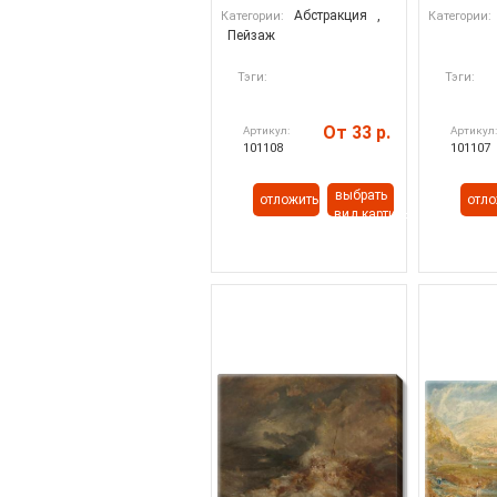
Абстракция
,
Категории:
Категории:
Пейзаж
Тэги:
Тэги:
От 33 р.
Артикул:
Артикул
101108
101107
выбрать
отложить
отло
вид картины