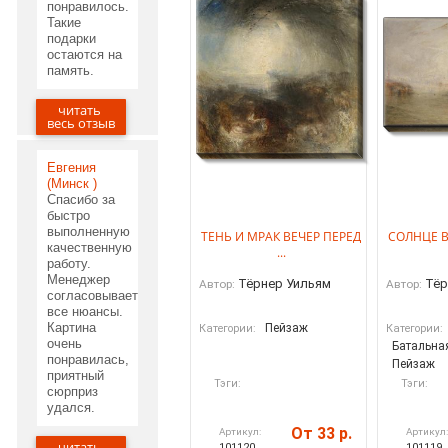
понравилось.
Такие
подарки
остаются на
память.
читать
05.06.2020
весь отзыв
Евгения
(Минск )
Спасибо за
быстро
выполненную
ТЕНЬ И МРАК ВЕЧЕР ПЕРЕД
СОЛНЦЕ 
качественную
...
работу.
Менеджер
Тёрнер Уильям
Тёр
Автор:
Автор:
согласовывает
все нюансы.
Картина
Пейзаж
Категории:
Категории:
очень
Батальна
понравилась,
Пейзаж
приятный
Тэги:
Тэги:
сюрприз
удался.
От 33 р.
Артикул:
Артикул
читать
101120
101119