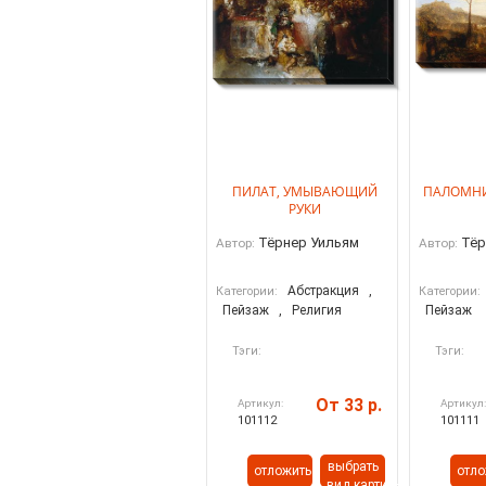
ПИЛАТ, УМЫВАЮЩИЙ
ПАЛОМНИ
РУКИ
Тёрнер Уильям
Тёр
Автор:
Автор:
Абстракция
,
Категории:
Категории:
Пейзаж
,
Религия
Пейзаж
Тэги:
Тэги:
От 33 р.
Артикул:
Артикул
101112
101111
выбрать
отложить
отло
вид картины