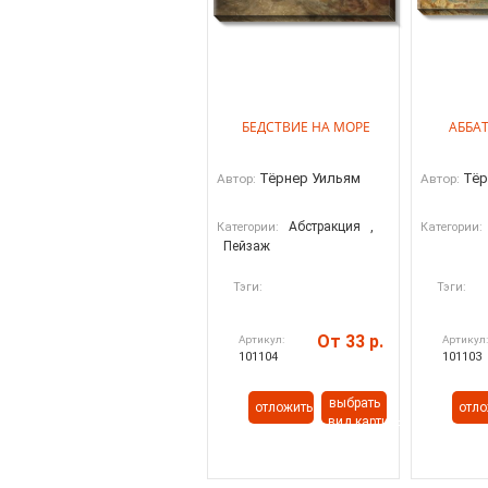
БЕДСТВИЕ НА МОРЕ
АББА
Тёрнер Уильям
Тёр
Автор:
Автор:
Абстракция
,
Категории:
Категории:
Пейзаж
Тэги:
Тэги:
От 33 р.
Артикул:
Артикул
101104
101103
выбрать
отложить
отло
вид картины