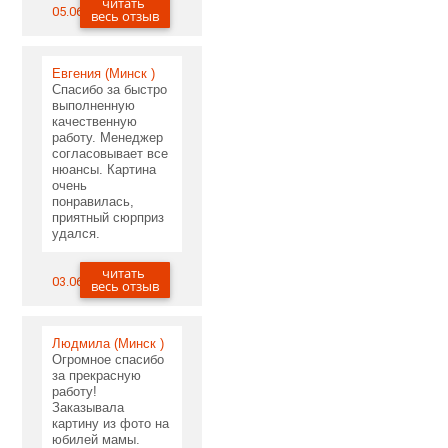
читать
05.06.2020
весь отзыв
Евгения (Минск )
Спасибо за быстро
выполненную
качественную
работу. Менеджер
согласовывает все
нюансы. Картина
очень
понравилась,
приятный сюрприз
удался.
читать
03.06.2020
весь отзыв
Людмила (Минск )
Огромное спасибо
за прекрасную
работу!
Заказывала
картину из фото на
юбилей мамы.