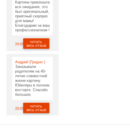
Картина превзошла
все ожидания, это
был оригинальный,
приятный сюрприз
для мамы!
Благодарим за ваш
профессионализм !
читать
29.05.2020
весь отзыв
Андрей (Гродно )
Заказывали
родителям на 40-
летие совместной
жизни картину.
Юбиляры в полном
восторге. Спасибо
большое.
читать
20.05.2020
весь отзыв